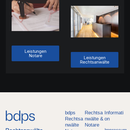
Leistungen
Notare
Leistungen
Rechtsanwälte
bdps
Rechtsa
Informati
Rechtsa
nwälte &
on
nwälte
Notare
Impressum