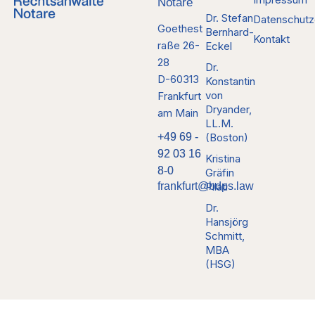
Notare
Dr. Stefan
Datenschutz
Goethest
Bernhard-
Kontakt
raße 26-
Eckel
28
Dr.
D-60313
Konstantin
von
Frankfurt
Dryander,
am Main
LL.M.
+49 69 -
(Boston)
92 03 16
Kristina
8-0
Gräfin
frankfurt@bdps.law
Pilati
Dr.
Hansjörg
Schmitt,
MBA
(HSG)