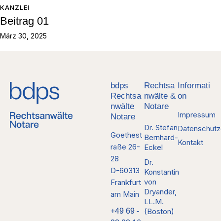
KANZLEI
Beitrag 01
März 30, 2025
bdps
Rechtsa
Informati
Rechtsa
nwälte &
on
nwälte
Notare
Impressum
Notare
Dr. Stefan
Datenschutz
Goethest
Bernhard-
Kontakt
raße 26-
Eckel
28
Dr.
D-60313
Konstantin
von
Frankfurt
Dryander,
am Main
LL.M.
+49 69 -
(Boston)