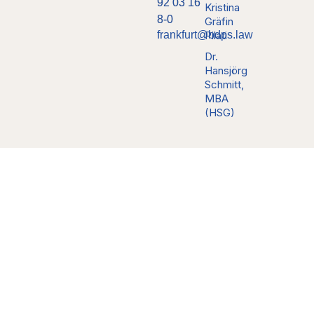
92 03 16
Kristina
8-0
Gräfin
frankfurt@bdps.law
Pilati
Dr.
Hansjörg
Schmitt,
MBA
(HSG)